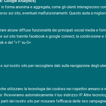
es: Google Analytics)
ti in forma anonima e aggregata, come gli utenti interagiscono con 
corso sul sito, eventuali malfunzionamenti. Questo aiuta a migliorar
re alcune diffuse funzionalità dei principali social media e fornirl
ne sul sito tramite facebook e google connect, la condivisione e 
ook e del “+1″ su G+.
es sul nostro sito per raccogliere dati sulla navigazione degli uten
e che utilizzano la tecnologia dei cookies nei rispettivi annunci e
er. Riceveranno automaticamente il tuo indirizzo IP. Altre tecnol
e parti del nostro sito per misurare l’efficacia delle loro campagn