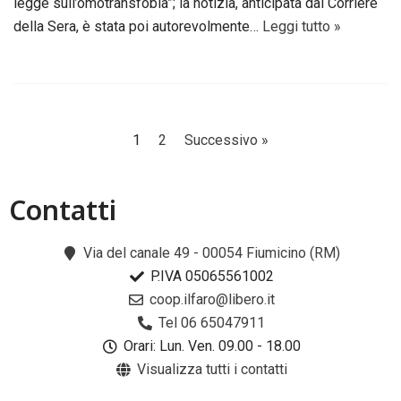
legge sull’omotransfobia”; la notizia, anticipata dal Corriere
della Sera, è stata poi autorevolmente…
Leggi tutto »
1
2
Successivo »
Contatti​
Via del canale 49 - 00054 Fiumicino (RM)
P.IVA 05065561002
coop.ilfaro@libero.it
Tel 06 65047911
Orari: Lun. Ven. 09.00 - 18.00
Visualizza tutti i contatti