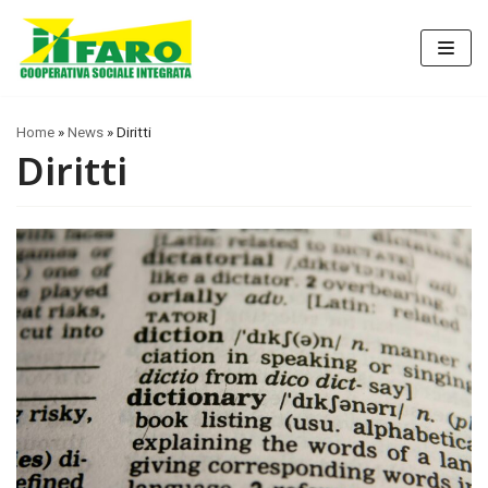
Vai
al
contenuto
Home
»
News
»
Diritti
Diritti