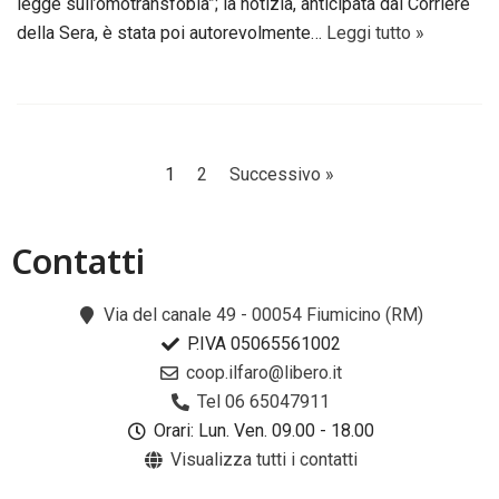
legge sull’omotransfobia”; la notizia, anticipata dal Corriere
della Sera, è stata poi autorevolmente…
Leggi tutto »
1
2
Successivo »
Contatti​
Via del canale 49 - 00054 Fiumicino (RM)
P.IVA 05065561002
coop.ilfaro@libero.it
Tel 06 65047911
Orari: Lun. Ven. 09.00 - 18.00
Visualizza tutti i contatti